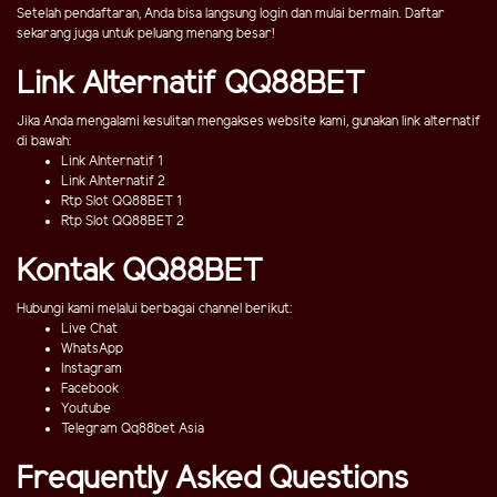
Setelah pendaftaran, Anda bisa langsung login dan mulai bermain. Daftar
sekarang juga untuk peluang menang besar!
Link Alternatif QQ88BET
Jika Anda mengalami kesulitan mengakses website kami, gunakan link alternatif
di bawah:
Link Alnternatif 1
Link Alnternatif 2
Rtp Slot QQ88BET 1
Rtp Slot QQ88BET 2
Kontak QQ88BET
Hubungi kami melalui berbagai channel berikut:
Live Chat
WhatsApp
Instagram
Facebook
Youtube
Telegram Qq88bet Asia
Frequently Asked Questions