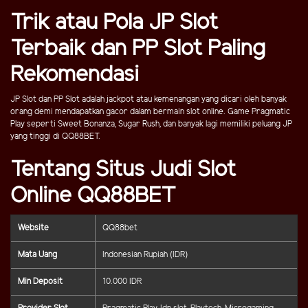
Trik atau Pola JP Slot
Terbaik dan PP Slot Paling
Rekomendasi
JP Slot dan PP Slot adalah jackpot atau kemenangan yang dicari oleh banyak
orang demi mendapatkan gacor dalam bermain slot online. Game Pragmatic
Play seperti Sweet Bonanza, Sugar Rush, dan banyak lagi memiliki peluang JP
yang tinggi di QQ88BET.
Tentang Situs Judi Slot
Online QQ88BET
Website
QQ88bet
Mata Uang
Indonesian Rupiah (IDR)
Min Deposit
10.000 IDR